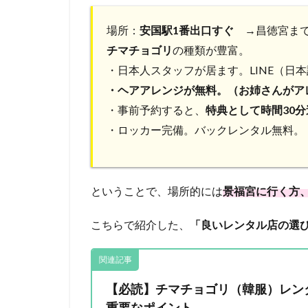
場所：
安国駅1番出口すぐ
→昌徳宮まで
チマチョゴリ
の種類が豊富。
・日本人スタッフが居ます。LINE（日
・ヘアアレンジが無料。（お姉さんがア
・事前予約すると、
特典として時間30
・ロッカー完備。バックレンタル無料。
ということで、場所的には
景福宮に行く方
こちらで紹介した、
「良いレンタル店の選
関連記事
【必読】チマチョゴリ（韓服）レン
重要なポイント