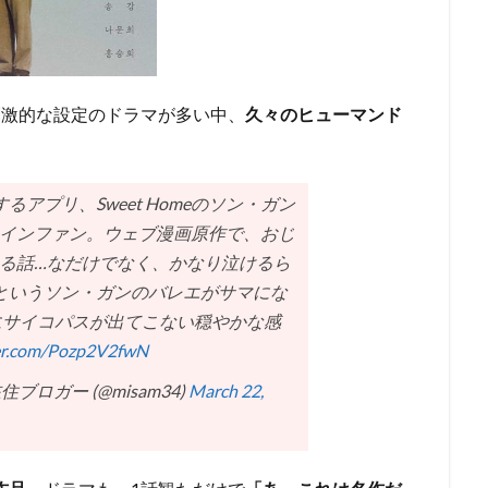
刺激的な設定のドラマが多い中、
久々のヒューマンド
るアプリ、Sweet Homeのソン・ガン
インファン。ウェブ漫画原作で、おじ
る話…なだけでなく、かなり泣けるら
というソン・ガンのバレエがサマにな
々にサイコパスが出てこない穏やかな感
ter.com/Pozp2V2fwN
住ブロガー (@misam34)
March 22,