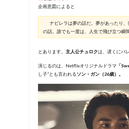
企画意図によると
ナビレラは夢の話だ。夢があったり、
の話。誰でも一度は、人生で飛び立つ瞬
とあります。
主人公チュロク
は、遅くにバ
演じるのは、Netflixオリジナルドラマ
「Sw
し子”とも言われる
ソン・ガン（26歳）。