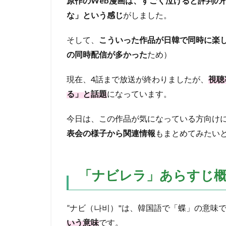
原作のWeb漫画は、すごく泣けると評判の
な」という感じ
がしました。
そして、
こういった作品が日韓で同時に楽
の同時配信が多かった
ため）
現在、4話まで放送が終わりましたが、
視聴
る」と話題
になっています。
今日は、この作品が気になっている方向け
表会の様子から関連情報
もまとめてみたい
「ナビレラ」あらすじ
”ナビ（나비）"は、韓国語で「蝶」の意味
いう意味
です。