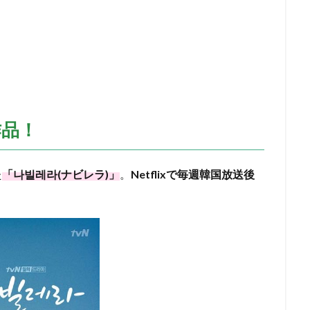
作品！
た
「나빌레라(ナビレラ)」
。
Netflixで毎週韓国放送後