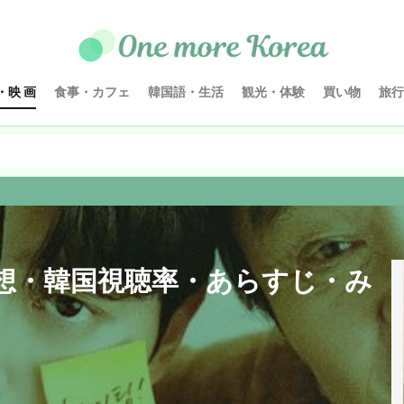
・映 画
食事・カフェ
韓国語・生活
観光・体験
買い物
旅行
想・韓国視聴率・あらすじ・み