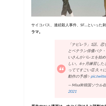
サイコパス、連続殺人事件、SF…といった
ラマ。
「ナビレラ」1話。恋す
とベテラン俳優パク・
いさんがバレエを始め
しい。6ヶ月練習した
っててすごい👏 久
動作の予感✨
pic.twit
— Misa🌺韓国ソウル在
2021