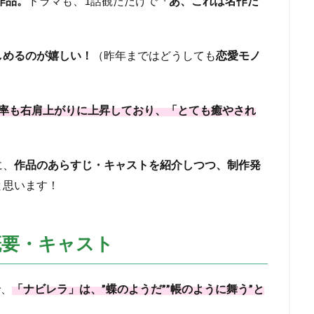
作品。
ドラマも、1話観ただけで
「あ、これは名作だ
しめるのが嬉しい！
（昨年まではどうしても
恋愛モノ
率も右肩上がりに上昇しており、「とても癒やされ
に、
作品のあらすじ・キャストを紹介しつつ、制作発
と思います！
概要・キャスト
で、
「ナビレラ」は、”蝶のようだ””帳のように舞う”と