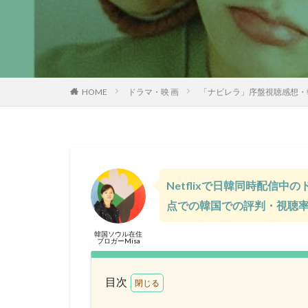
HOME
ドラマ・映 画
「ナビレラ」序盤視聴感想・
Netflixで日韓同時配信中
点での韓国での評判・視聴
韓国ソウル在住
ブロガーMisa
目次