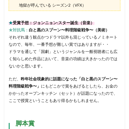
地獄が呼んでいる シーズン2（VFX）
★
受賞予想：ジョンニョン:スター誕生（音楽）
★対抗馬：
白と黒のスプーン〜料理階級戦争〜（美術）
それぞれ違う観点かつドラマ以外も混じっているノミネート
なので、毎年、一番予想が難しい賞ではありますが・・
ドラマを通して「国劇」というジャンルを一般視聴者にも広
く知らしめた作品において、音楽の功績は大きかったのでは
ないかと思います。
ただ、
昨年社会現象的に話題になった「白と黒のスプーン〜
料理階級戦争〜」
にもどこかで賞をあげるとしたら、お金の
かかったオープンキッチン（セット）が話題になったので、
ここで授賞ということもあり得るかもしれません。
脚本賞