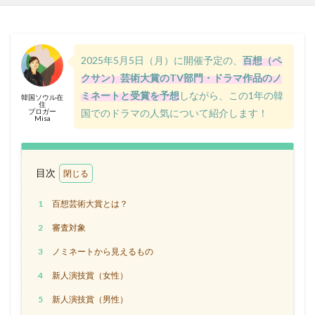
2025年5月5日（月）に開催予定の、
百想（ペ
クサン）芸術大賞のTV部門・ドラマ作品のノ
ミネートと受賞を予想
しながら、この1年の韓
韓国ソウル在
住
ブロガー
国でのドラマの人気について紹介します！
Misa
目次
1
百想芸術大賞とは？
2
審査対象
3
ノミネートから見えるもの
4
新人演技賞（女性）
5
新人演技賞（男性）