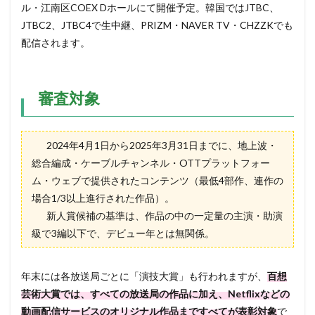
ル・江南区COEX Dホールにて開催予定。韓国ではJTBC、
JTBC2、JTBC4で生中継、PRIZM・NAVER TV・CHZZKでも
配信されます。
審査対象
2024年4月1日から2025年3月31日までに、地上波・
総合編成・ケーブルチャンネル・OTTプラットフォー
ム・ウェブで提供されたコンテンツ（最低4部作、連作の
場合1/3以上進行された作品）。
新人賞候補の基準は、作品の中の一定量の主演・助演
級で3編以下で、デビュー年とは無関係。
年末には各放送局ごとに「演技大賞」も行われますが、
百想
芸術大賞では、すべての放送局の作品に加え、Netflixなどの
動画配信サービスのオリジナル作品まですべてが表彰対象
で