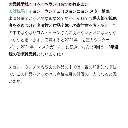
★
受賞予想：ヨム・ヘラン（おつかれさま）
★対抗馬：
チョン・ウンチェ（ジョンニョン:スター誕生）
出演分量でいうと少なめなのですが、それでも
導入部で視聴
者を惹きつけた名演技と作品全体への寄与度
を考えると、こ
の中ではやはりヨム・ヘランさんにあげないわけにはいかな
いかなと思います。受賞すると2021年「悪霊カウンター
ズ」、2024年「マスクガール」に続き、なんと
3回目、2年連
続の助演賞受賞
となりますね！
チョン・ウンチェも彼女の作品の中では一番の印象的な演技
で、この作品をきっかけに今後注目の俳優の一人になると思
います。