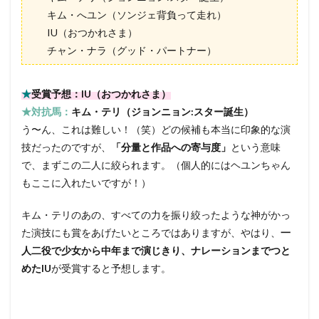
キム・へユン（ソンジェ背負って走れ）
IU（おつかれさま）
チャン・ナラ（グッド・パートナー）
★
受賞予想：IU（おつかれさま）
★対抗馬：
キム・テリ（ジョンニョン:スター誕生）
う〜ん、これは難しい！（笑）どの候補も本当に印象的な演
技だったのですが、
「分量と作品への寄与度」
という意味
で、まずこの二人に絞られます。（個人的にはヘユンちゃん
もここに入れたいですが！）
キム・テリのあの、すべての力を振り絞ったような神がかっ
た演技にも賞をあげたいところではありますが、やはり、
一
人二役で少女から中年まで演じきり、ナレーションまでつと
めたIU
が受賞すると予想します。