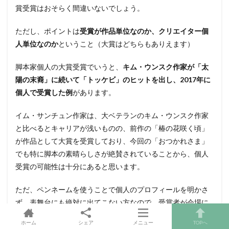
賞受賞はおそらく間違いないでしょう。
ただし、ポイントは
受賞が作品単位なのか、クリエイター個
人単位なのか
ということ（大賞はどちらもありえます）
脚本家個人の大賞受賞でいうと、
キム・ウンスク作家が「太
陽の末裔」に続いて「トッケビ」のヒットを出し、2017年に
個人で受賞した例
があります。
イム・サンチュン作家は、大ベテランのキム・ウンスク作家
と比べるとキャリアが浅いものの、前作の「椿の花咲く頃」
が作品として大賞を受賞しており、今回の「おつかれさま」
でも特に脚本の素晴らしさが絶賛されていることから、個人
受賞の可能性は十分にあると思います。
ただ、ペンネームを使うことで個人のプロフィールを明かさ
ず、表舞台にも絶対に出てこない方なので、受賞者が会場に
不在になることを考えるとどうでしょうか・・！どちらにし
ホーム
シェア
メニュー
TOPへ
ても、「おつかれさま」関連が選ばれるのではないかと思っ