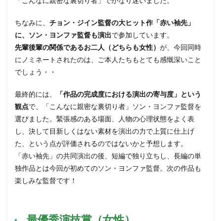
「こんなに親密な裏切り者」でかなり迷いました。
ちなみに、
チョン・ジイン監督の大ヒット作「赤い袖先」
に、ソン・ヨンファ監督も演出
で参加しています。
先輩後輩の関係であるお二人（どちらも女性）
が、今回同時
にノミネートされたのは、ご本人たちもとても感慨深いこと
でしょう・・
最終的には、
「作品の完成度における演出の寄与度」という
観点
で、「こんなに親密な裏切り者」ソン・ヨンファ監督を
選びました。緊張感のある場面、人物の心理状態をよく表
し、決して目新しくはない素材を演出の力で上質に仕上げ
た、という点が評価されるのではないかと予想します。
「赤い袖先」の共同演出の後、短編で独り立ちし、長編の単
独作品とは今回が初めてのソン・ヨンファ監督。次の作品も
楽しみな監督です！
最優秀演技賞（女性）