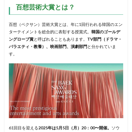
百想芸術大賞とは？
百想（ペクサン）芸術大賞とは、年に1回行われる韓国のエン
ターテイメントを総合的に表彰する授賞式。
韓国のゴールデ
ングローブ賞
と呼ばれることもあります。
TV部門（ドラマ・
バラエティ・教養）、映画部門、演劇部門
と分かれていま
す。
61回目を迎える
2025年は5月5日（月）20：00〜開催。
ソウ