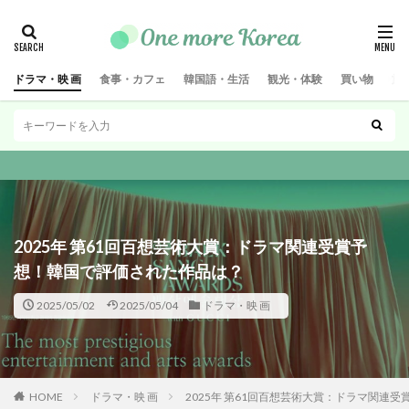
ドラマ・映 画
食事・カフェ
韓国語・生活
観光・体験
買い物
旅
2025年 第61回百想芸術大賞：ドラマ関連受賞予
想！韓国で評価された作品は？
2025/05/02
2025/05/04
ドラマ・映 画
HOME
ドラマ・映 画
2025年 第61回百想芸術大賞：ドラマ関連