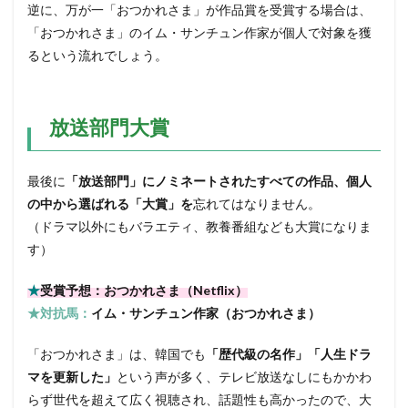
逆に、万が一「おつかれさま」が作品賞を受賞する場合は、
「おつかれさま」のイム・サンチュン作家が個人で対象を獲
るという流れでしょう。
放送部門大賞
最後に
「放送部門」にノミネートされたすべての作品、個人
の中から選ばれる「大賞」を
忘れてはなりません。
（ドラマ以外にもバラエティ、教養番組なども大賞になりま
す）
★
受賞予想：おつかれさま（Netflix）
★対抗馬：
イム・サンチュン作家（おつかれさま）
「おつかれさま」は、韓国でも
「歴代級の名作」「人生ドラ
マを更新した」
という声が多く、テレビ放送なしにもかかわ
らず世代を超えて広く視聴され、話題性も高かったので、大