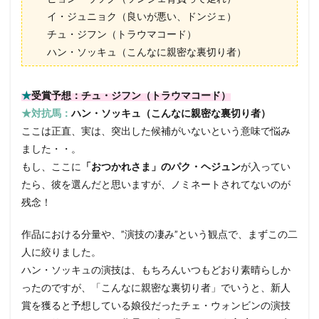
イ・ジュニョク（良いが悪い、ドンジェ）
チュ・ジフン（トラウマコード）
ハン・ソッキュ（こんなに親密な裏切り者）
★
受賞予想：チュ・ジフン（トラウマコード）
★対抗馬：
ハン・ソッキュ（こんなに親密な裏切り者）
ここは正直、実は、突出した候補がいないという意味で悩み
ました・・。
もし、ここに
「おつかれさま」のパク・ヘジュン
が入ってい
たら、彼を選んだと思いますが、ノミネートされてないのが
残念！
作品における分量や、”演技の凄み”という観点で、まずこの二
人に絞りました。
ハン・ソッキュの演技は、もちろんいつもどおり素晴らしか
ったのですが、「こんなに親密な裏切り者」でいうと、新人
賞を獲ると予想している娘役だったチェ・ウォンビンの演技