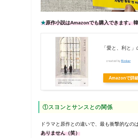
★
原作小説はAmazonでも購入できます。
「愛と、利と」
created by
Rinker
Amazonで詳
①スヨンとサンスとの関係
ドラマと原作との違いで、最も衝撃的なの
ありません（笑）