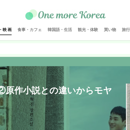
・映 画
食事・カフェ
韓国語・生活
観光・体験
買い物
旅行
②原作小説との違いからモヤ