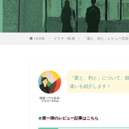
HOME
ドラマ・映 画
「愛と、利と」レビュー②原
「愛と、利と」について、
違いを紹介します！
韓国ソウル在住
ブロガーMisa
★
第一弾のレビュー記事はこちら