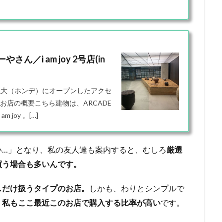
／i am joy 2号店(in
弘大（ホンデ）にオープンしたアクセ
す！お店の概要こちら建物は、ARCADE
joy 。[…]
い…」となり、私の友人達も案内すると、むしろ
厳選
買う場合も多いんです。
しだけ扱うタイプのお店。
しかも、わりとシンプルで
、
私もここ最近このお店で購入する比率が高い
です。