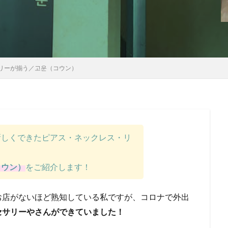
リーが揃う／고운（コウン）
新しくできたピアス・ネックレス・リ
コウン）
をご紹介します！
お店がないほど熟知している私ですが、コロナで外出
セサリーやさんができていました！