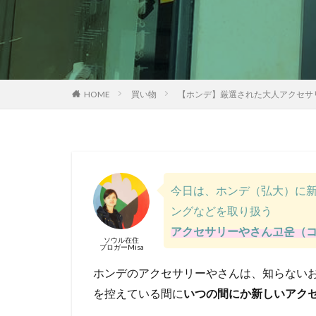
HOME
買い物
【ホンデ】厳選された大人アクセサ
今日は、ホンデ（弘大）に
ングなどを取り扱う
アクセサリーやさん고운（
ソウル在住
ブロガーMisa
ホンデのアクセサリーやさんは、知らない
を控えている間に
いつの間にか新しいアク